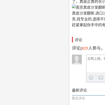
了，真是正真的花
真皮沙发翻新,进口
务,找专业的,选择
赶紧拿起你手中的
评论
825
评论(
人参与，
最新评论
暂无评论