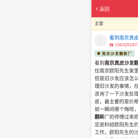
返回
主营:
看到南京真皮
136325187
南京沙发翻新厂
看到
南京真皮沙发
住南京欧阳先生家
但是旧沙发应该怎
理旧沙发的事情，
咨询了一下沙发处
皮，最主要的是价
就一瞬间哪个悔呀
翻新
厂的师傅过来
定皮料给欧阳先生
工作，欧阳先生的