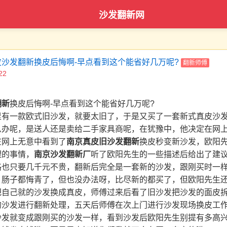
沙发翻新网
沙发翻新换皮后悔啊-早点看到这个能省好几万呢?
翻新师傅
22
翻新
换皮后悔啊-早点看到这个能省好几万呢?
里有一款欧式旧沙发，就要太旧了，于是又买了一套新式真皮沙
么办呢，是送人还是卖给二手家具商呢，在犹豫中，他决定在网
在网上无意中看到了
南京真皮旧沙发翻新
换皮秒变新沙发，欧阳
理的事情，
南京沙发翻新
厂
听了欧阳先生的一些描述后给出了建
格也只要几千元不贵，翻新后完全是一套新的沙发，跟刚买时一
，肠子都悔青了，但也没办法呀，比尽新的都买了，但欧阳先生
把自己就的沙发换成真皮，师傅过来后看了旧沙发把沙发的面皮
的沙发进行翻新处理，五天后师傅在次上门进行沙发现场换皮工
沙发就变成跟刚买的沙发一样，看到沙发后欧阳先生别提有多高