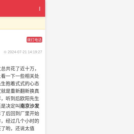
拨打电话
2024-07-21 14:19:27
发总共花了近十万，
上看一下一些相关处
先生抱着式式的心态
议就是重新翻新换真
样，听到后欧阳先生
还是决定叫
南京沙发
拆了后回到厂里开始
作，经过几个小时的
兴了哟，还说太值