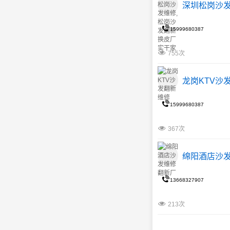
深圳松岗沙发
15999680387
755次
龙岗KTV沙
15999680387
367次
绵阳酒店沙
13668327907
213次