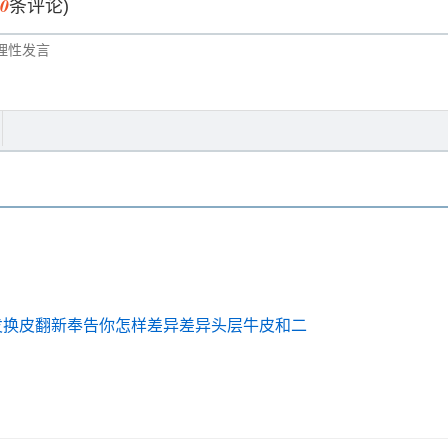
0
条评论)
发换皮翻新奉告你怎样差异差异头层牛皮和二