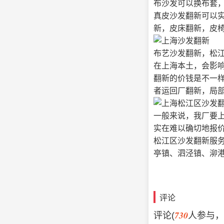
布沙发可以换布套
真皮沙发翻新可以
新，皮床翻新，皮
布艺沙发翻新，松
在上海本土，会影
翻新的价钱是不一
者运回厂翻新，局
一般来说，我厂要
实在难以确切地报
松江区沙发翻新服
亭镇、泗泾镇、泖
评论
730
评论(
人参与，