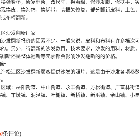
，换弹簧垫，修复框架，改尺寸，换海绵，修沙发脚，修扶手，
实现换皮，换海绵，换绑带，装框架修复，部分翻新皮料，上色
椅或布椅翻新。
江区沙发翻新厂家
响沙发翻新报价的因素不少。一般来说，皮料和布料有许多档次
样的。另外，待翻新的沙发数目，技术要求，沙发的用料，材质
部翻新还是整体翻新等元素都会影响沙发翻新的的价格。
上海松江区沙发翻新顾客提供沙发的照片，这是由于沙发各项参
价。
务区域：岳阳街道、中山街道、永丰街道、方松街道、广富林街
港镇、车墩镇、洞泾镇、叶榭镇、新桥镇、新浜镇、佘山镇、小
0
条评论)