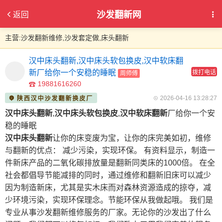
沙发翻新网
返回
主营:沙发翻新维修,沙发套定做,床头翻新
汉中床头翻新,汉中床头软包换皮,汉中软床翻
新厂给你一个安稳的睡眠
拨打电话
周师傅
19881616260
2026-04-16 13:28:27
陕西汉中沙发翻新换皮厂
汉中床头翻新
,
汉中床头软包换皮
,
汉中软床翻新
厂给你一个安
稳的睡眠
汉中床头翻新
让你的床变废为宝，让你的床完美如初，维修
与翻新的优点： 减少污染，实现环保。 有资料显示，制造一
件新床产品的二氧化碳排放量是翻新同类床的1000倍。 在全
社会都倡导节能减排的同时，通过维修和翻新旧床可以减少
因为制造新床，尤其是实木床而对森林资源造成的掠夺，减
少环境污染，实现环保理念。节能环保从我做起哦。 我们是
专业从事沙发翻新维修服务的厂家。无论你的沙发出了什么