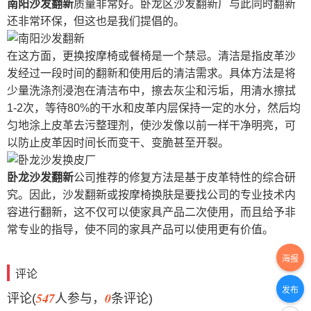
南阳沙发翻新
质量非常好。卧龙区沙发翻新厂与此同时翻新
还非常环保，但这也是我们提倡的。
在这方面，更换按摩椅或餐椅是一个禁忌。清洁是指皮革沙
发经过一段时间的翻新和使用后的清洁需求。具体方法是将
少量洗涤剂浸泡在清洁布中，擦去灰尘和污垢，用清水擦拭
1-2次，等待80%的干水和皮革内层保持一定的水分，然后均
匀地涂上皮革去污整理剂，使沙发像以前一样干净明亮，可
以防止皮革因时间长而变干、变脆甚至开裂。
卧龙沙发翻新
公司推荐的修复方法是基于皮革特性的综合研
究。因此，沙发翻新或按摩椅换肤是要找公司的专业技术内
容进行翻新，这不仅可以使家具产品二次使用，而且给予非
常专业的指导，使不同的家具产品可以使用更有价值。
海报
评论
发布
547
0
评论(
人参与，
条评论)