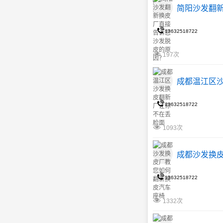
简阳沙发翻
13632518722
197次
成都温江区
13632518722
1093次
成都沙发换
13632518722
1332次