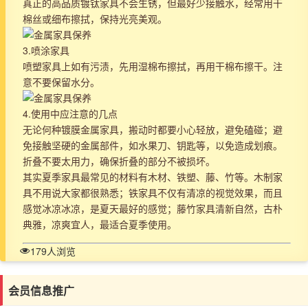
真正的高品质镀钛家具不会生锈，但最好少接触水，经常用干
棉丝或细布擦拭，保持光亮美观。
3.喷涂家具
喷塑家具上如有污渍，先用湿棉布擦拭，再用干棉布擦干。注
意不要保留水分。
4.使用中应注意的几点
无论何种镀膜金属家具，搬动时都要小心轻放，避免磕碰；避
免接触坚硬的金属部件，如水果刀、钥匙等，以免造成划痕。
折叠不要太用力，确保折叠的部分不被损坏。
其实夏季家具最常见的材料有木材、铁塑、藤、竹等。木制家
具不用说大家都很熟悉；铁家具不仅有清凉的视觉效果，而且
感觉冰凉冰凉，是夏天最好的感觉；藤竹家具清新自然，古朴
典雅，凉爽宜人，最适合夏季使用。
179人浏览
会员信息推广