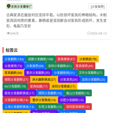
[
沙发保养
]
龙岗沙发翻新厂
古典家具在搬放时应坚持平稳，以防损坏家具的榫眼结构。木制
家具因材质的要素，暴晒或是湿润都会对家具形成损坏，发生变
形、龟裂乃至折
246次
2024-08-13
标签云
沙发翻新(154)
成都沙发翻新(108)
家具维修(97)
沙发换皮(78)
沙发维修(73)
沙发保养(69)
深圳沙发翻新(61)
家具保养(40)
家具翻新(36)
重庆沙发翻新(35)
沙发翻新网(31)
汉中沙发翻新(27)
绵阳沙发翻新(27)
床头翻新换皮(27)
沙发清洗(24)
龙岗沙发翻新(23)
ktv沙发翻新(19)
家具贴膜(17)
深圳沙发换皮(17)
南京沙发翻新换皮(17)
德阳沙发翻新(16)
眉山沙发翻新(15)
沙发翻新价格(14)
重庆沙发换皮(14)
合肥沙发翻新(14)
上海沙发翻新换皮(13)
东莞沙发翻新(12)
深圳家具维修(12)