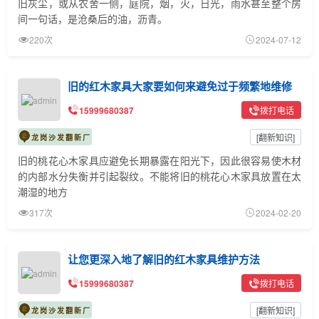
旧灰尘，或从农舍一侧，庭院，烟，火，日光，雨水甚至整个房
间一句话，是沧桑后的油，沥青。
220次
2024-07-12
旧的红木家具大家要如何来避免过于频繁地维修
15999680387
拨打电话
[
翻新知识
]
龙岗沙发翻新厂
旧的桃花心木家具应避免长期暴露在阳光下，因此很容易使木材
的内部水分失衡并引起裂纹。不能将旧的桃花心木家具放置在太
潮湿的地方
317次
2024-02-20
让您更深入地了解旧的红木家具维护方法
15999680387
拨打电话
[
翻新知识
]
龙岗沙发翻新厂