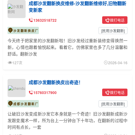
成都沙发翻新换皮维修-沙发翻新维修好,旧物翻新
变新家
13632518722
拨打电话
[
民用沙发翻新
]
沙发翻新换皮厂
今天终于把家里的沙发翻新啦！旧沙发经过重新装修变得焕然一
新，心情也跟着愉悦起来。看着它，仿佛家里也多了几分温馨和
舒适。翻新沙发
127次
2026-04-16
成都沙发翻新换皮出奇迹！
15760317900
拨打电话
[
民用沙发翻新
]
成都沙发翻新厂
让破旧沙发变成新沙发它本身就是一个奇迹！旧沙发翻新成新沙
发跟变魔术一样，所为台上一分钟台下十年功，在翻新的过程中
时间有点长，一套