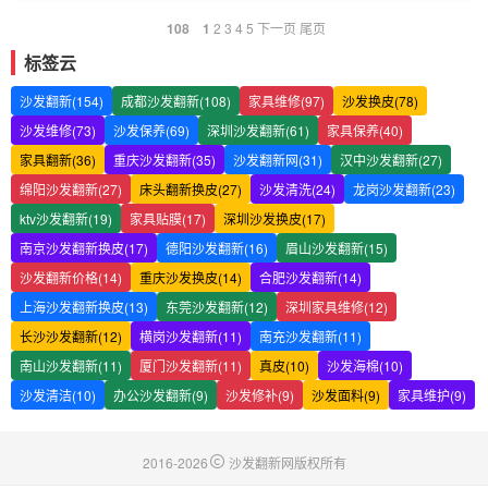
108
1
2
3
4
5
下一页
尾页
标签云
沙发翻新(154)
成都沙发翻新(108)
家具维修(97)
沙发换皮(78)
沙发维修(73)
沙发保养(69)
深圳沙发翻新(61)
家具保养(40)
家具翻新(36)
重庆沙发翻新(35)
沙发翻新网(31)
汉中沙发翻新(27)
绵阳沙发翻新(27)
床头翻新换皮(27)
沙发清洗(24)
龙岗沙发翻新(23)
ktv沙发翻新(19)
家具贴膜(17)
深圳沙发换皮(17)
南京沙发翻新换皮(17)
德阳沙发翻新(16)
眉山沙发翻新(15)
沙发翻新价格(14)
重庆沙发换皮(14)
合肥沙发翻新(14)
上海沙发翻新换皮(13)
东莞沙发翻新(12)
深圳家具维修(12)
长沙沙发翻新(12)
横岗沙发翻新(11)
南充沙发翻新(11)
南山沙发翻新(11)
厦门沙发翻新(11)
真皮(10)
沙发海棉(10)
沙发清洁(10)
办公沙发翻新(9)
沙发修补(9)
沙发面料(9)
家具维护(9)
2016-2026
沙发翻新网版权所有