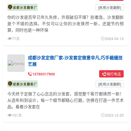
[
民用沙发翻新
]
成都沙发翻新厂
你的沙发是否早已年久失修，外观破旧不堪？别着急，沙发翻新
是个不错的选择。不仅可以让你的沙发焕然一新，还能节约预
算，同时也是一种环保
77次
2024-04-13
成都沙发定做厂家-沙发套定做意非凡,巧手裁缝技
艺展
15760317900
拨打电话
[
民用沙发翻新
]
成都沙发翻新厂
今天终于定做了心心念念的沙发套，感觉整个客厅都焕然一新！
从选布料到设计，每一个细节都精心打磨，仿佛在打造一件艺术
品。看着沙发套在
101次
2023-12-20