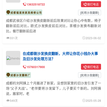
13632518722
拨打电话
[
民用沙发翻新
]
成都福道来家具维修公司
成都武侯区介绍沙发换皮翻新前后效果对比让你心中有数，椅子
翻新前后对比，欧式沙发换皮前后对比，茶楼沙发换布翻新对
比，餐厅翻新前后进
331次
2023-06-02
在成都做沙发换皮翻新，大师让你花小钱办大事
及旧沙发处理方法？
15760317900
拨打电话
[
民用沙发翻新
]
成都沙发翻新厂
成都的刘阿姨上个月搬进了新家，没想到家里的旧沙发引发了一
场“父子大战”。“老伴要将沙发留下，儿子要买个新的。刘阿姨
说，搬家时，老
549次
2025-05-28