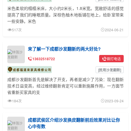
米色柔软的榻榻米床，大小约2米长，1.8米宽。宽敞舒适的感觉
提高了我们的睡眠质量。深棕色柚木地板铺在地上，给卧室带来
一些安静。米色
517次
2024-06-21
来了解一下成都沙发翻新的两大好处?
13632518722
拨打电话
[
民用沙发翻新
]
成都福道来家具维修公司
成都沙发翻新首先是解决了开支，再者是减少了污染：现在翻新
技术日益变高，经过维修翻新肯定可以重新施展作用，一方面节
省重新买家具的支
184次
2023-09-24
成都武侯区介绍沙发换皮翻新前后效果对比让你
心中有数