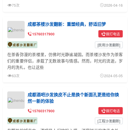
75次
2026-04-16
成都茶楼沙发翻新：重塑经典，舒适旧梦
15760317900
拨打电话
[
民用沙发翻新
]
成都沙发翻新厂
在茶香弥漫的茶楼里，仿佛时光静谧凝固。而茶楼沙发作为茶客
们的重要伴侣，承载了无数故事与情感。然而，时光的流逝，岁
月的洗礼，也让这些
63次
2024-05-05
成都酒吧沙发换皮不止是换个新面孔更是给你焕
然一新的体验
15760317900
拨打电话
[
工程沙发翻新
]
成都沙发翻新厂