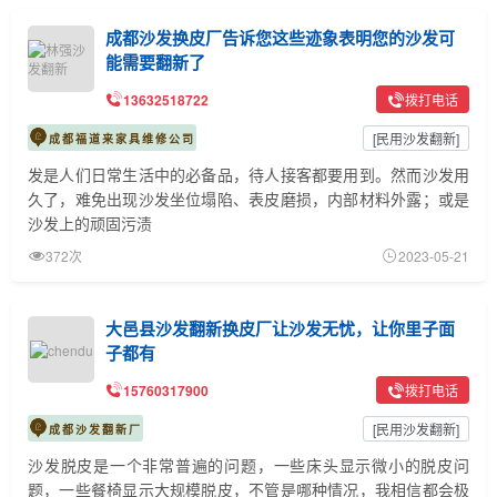
成都沙发换皮厂告诉您这些迹象表明您的沙发可
能需要翻新了
13632518722
拨打电话
[
民用沙发翻新
]
成都福道来家具维修公司
发是人们日常生活中的必备品，待人接客都要用到。然而沙发用
久了，难免出现沙发坐位塌陷、表皮磨损，内部材料外露；或是
沙发上的顽固污渍
372次
2023-05-21
大邑县沙发翻新换皮厂让沙发无忧，让你里子面
子都有
15760317900
拨打电话
[
民用沙发翻新
]
成都沙发翻新厂
沙发脱皮是一个非常普遍的问题，一些床头显示微小的脱皮问
题，一些餐椅显示大规模脱皮，不管是哪种情况，我相信都会极