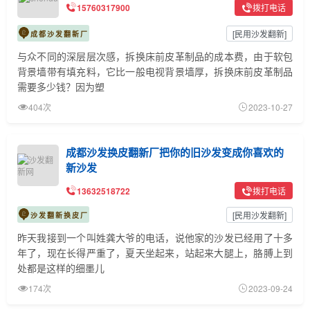
15760317900
拨打电话
[
民用沙发翻新
]
成都沙发翻新厂
与众不同的深层层次感，拆换床前皮革制品的成本费，由于软包
背景墙带有填充料，它比一般电视背景墙厚，拆换床前皮革制品
需要多少钱？因为塑
404次
2023-10-27
成都沙发换皮翻新厂把你的旧沙发变成你喜欢的
新沙发
13632518722
拨打电话
[
民用沙发翻新
]
沙发翻新换皮厂
昨天我接到一个叫姓龚大爷的电话，说他家的沙发已经用了十多
年了，现在长得严重了，夏天坐起来，站起来大腿上，胳膊上到
处都是这样的细墨儿
174次
2023-09-24